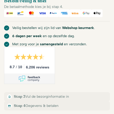
Betaal veilig & snel
De betaalmethode kies je bij stap 4.
iDeal
Bancontact
Mastercard
Visa
PayPal
American Express
Billink
Google Pay
Apple Pa
Veilig bestellen wij zijn lid van
Webshop keurmerk
.
6 dagen per week
en op dezelfde dag.
Met zorg voor je
samengesteld
en verzonden.
/
8.7
10
6.206 reviews
Stap 3
Vul de bezorginformatie in
Stap 4
Gegevens & betalen