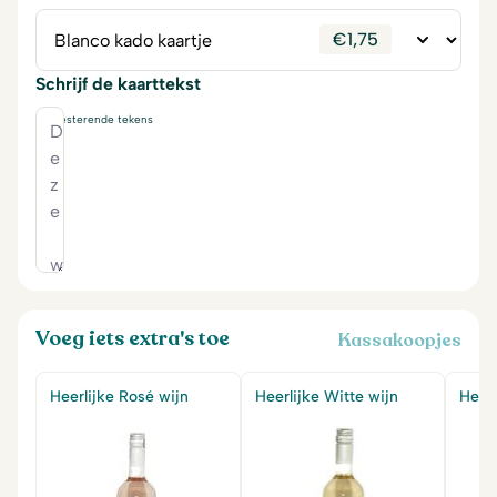
€
1,75
Schrijf de kaarttekst
230
resterende tekens
Voeg iets extra's toe
Kassakoopjes
Heerlijke Rosé wijn
Heerlijke Witte wijn
Heerl