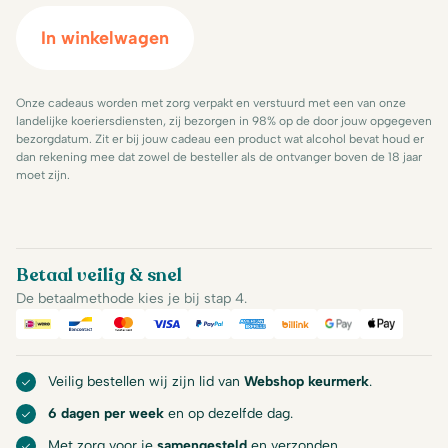
In winkelwagen
Onze cadeaus worden met zorg verpakt en verstuurd met een van onze
landelijke koeriersdiensten, zij bezorgen in 98% op de door jouw opgegeven
bezorgdatum. Zit er bij jouw cadeau een product wat alcohol bevat houd er
dan rekening mee dat zowel de besteller als de ontvanger boven de 18 jaar
moet zijn.
Betaal veilig & snel
De betaalmethode kies je bij stap 4.
iDeal
Bancontact
Mastercard
Visa
PayPal
American Express
Billink
Google Pay
Apple Pa
Veilig bestellen wij zijn lid van
Webshop keurmerk
.
6 dagen per week
en op dezelfde dag.
Met zorg voor je
samengesteld
en verzonden.