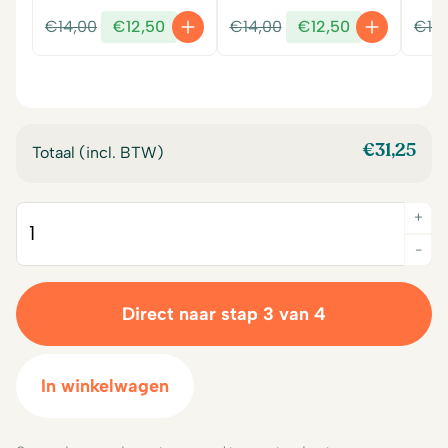
Oorspronkelijke
Huidige
Oorspronkelijke
Huidige
€
14,00
€
12,50
€
14,00
€
12,50
€
14
prijs
prijs
prijs
prijs
was:
is:
was:
is:
€14,00.
€12,50.
€14,00.
€12,50.
€
31,25
Totaal (incl. BTW)
+
Quantity
-
Direct naar stap 3 van 4
In winkelwagen