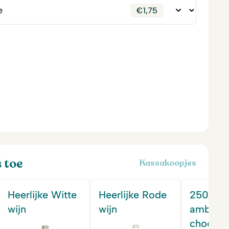
€
1,75
s toe
Kassakoopjes
Heerlijke Witte
Heerlijke Rode
250 gr
wijn
wijn
ambacht
chocola