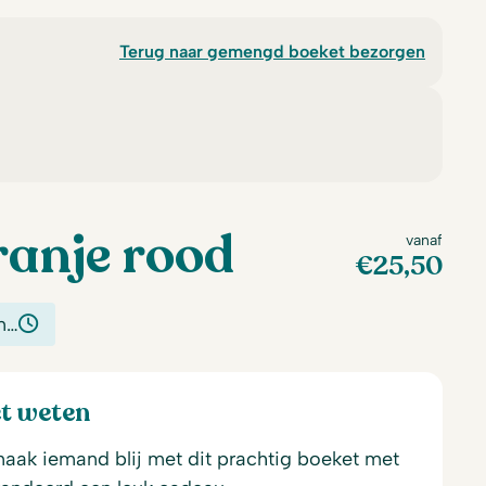
Terug naar gemengd boeket bezorgen
ranje rood
vanaf
€
25,50
n…
et weten
aak iemand blij met dit prachtig boeket met