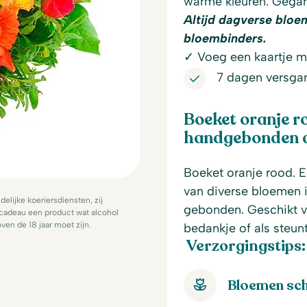
warme kleuren. Gegar
Altijd dagverse bloe
bloembinders.
✓ Voeg een kaartje me
7 dagen versgar
Boeket oranje r
handgebonden do
Boeket oranje rood. E
van diverse bloemen i
lijke koeriersdiensten, zij
gebonden. Geschikt v
 cadeau een product wat alcohol
ven de 18 jaar moet zijn.
bedankje of als steunt
Verzorgingstips:
Bloemen sch