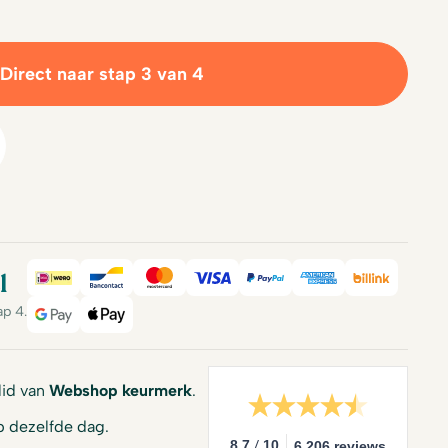
Direct naar stap 3 van 4
l
iDeal
Bancontact
Mastercard
Visa
PayPal
American Expre
Billink
ap 4.
Google Pay
Apple Pay
 lid van
Webshop keurmerk
.
 dezelfde dag.
/
8.7
10
6.206 reviews