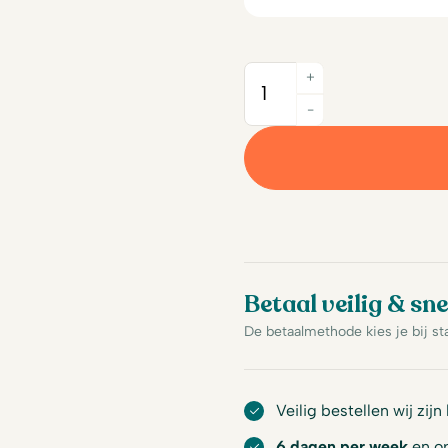
+
Quantity
-
Betaal veilig & sne
De betaalmethode kies je bij st
Veilig bestellen wij zijn
6 dagen per week
en op