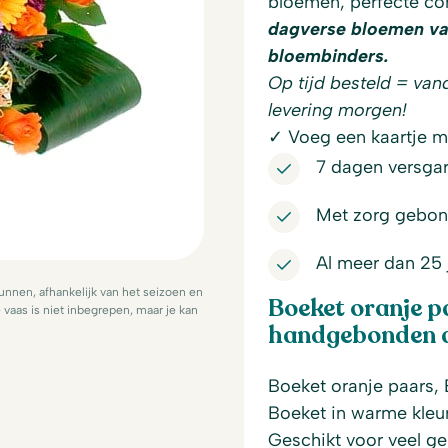
bloemen, perfecte co
dagverse bloemen va
bloembinders.
Op tijd besteld = van
levering morgen!
✓ Voeg een kaartje me
7 dagen versgar
Met zorg gebon
Al meer dan 25 
nnen, afhankelijk van het seizoen en
Boeket oranje p
vaas is niet inbegrepen, maar je kan
handgebonden do
Boeket oranje paars, 
Boeket in warme kleur
Geschikt voor veel g