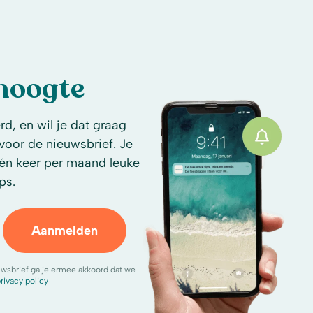
 hoogte
d, en wil je dat graag
n voor de nieuwsbrief. Je
én keer per maand leuke
ps.
Aanmelden
uwsbrief ga je ermee akkoord dat we
rivacy policy