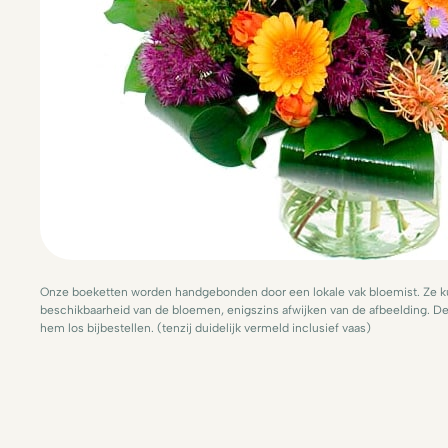
Onze boeketten worden handgebonden door een lokale vak bloemist. Ze ku
beschikbaarheid van de bloemen, enigszins afwijken van de afbeelding. De 
hem los bijbestellen. (tenzij duidelijk vermeld inclusief vaas)