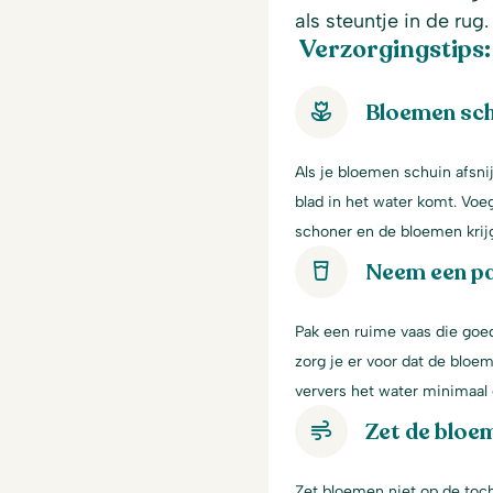
als steuntje in de rug.
Verzorgingstips:
Bloemen sch
Als je bloemen schuin afsni
blad in het water komt. Voe
schoner en de bloemen krij
Neem een p
Pak een ruime vaas die goe
zorg je er voor dat de bloem
ververs het water minimaal 
Zet de bloem
Zet bloemen niet op de toch