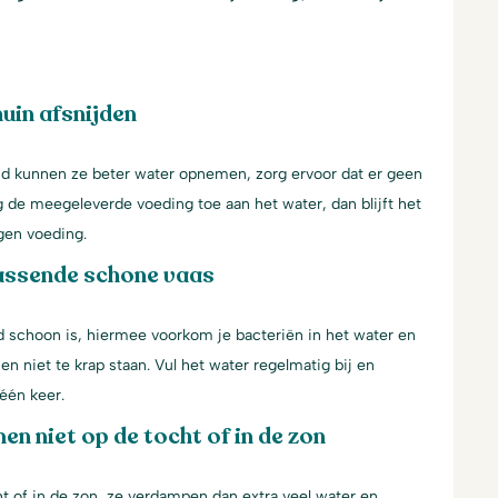
uin afsnijden
jd kunnen ze beter water opnemen, zorg ervoor dat er geen
g de meegeleverde voeding toe aan het water, dan blijft het
gen voeding.
assende schone vaas
d schoon is, hiermee voorkom je bacteriën in het water en
en niet te krap staan. Vul het water regelmatig bij en
één keer.
en niet op de tocht of in de zon
t of in de zon, ze verdampen dan extra veel water en