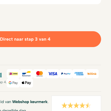
Direct naar stap 3 van 4
l
iDeal
Bancontact
Mastercard
Visa
PayPal
American Expre
Billink
ap 4.
Google Pay
Apple Pay
 lid van
Webshop keurmerk
.
 dezelfde dag.