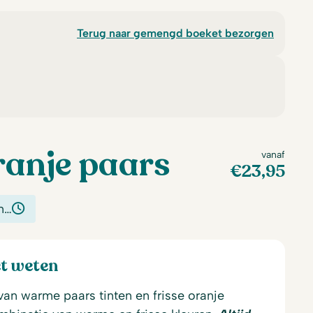
Terug naar gemengd boeket bezorgen
ranje paars
vanaf
€
23,95
n…
et weten
van warme paars tinten en frisse oranje