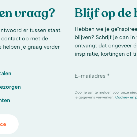
een vraag?
Blijf op de
Hebben we je geïnspireer
antwoord er tussen staat.
blijven? Schrijf je dan i
 contact op met de
ontvangt dat ongeveer é
e helpen je graag verder
inspiratie, kortingen of ti
talen
E-mailadres *
bezorgen
Door je aan te melden voor onze nie
je gegevens verwerken.
Cookie- en p
hten
ice