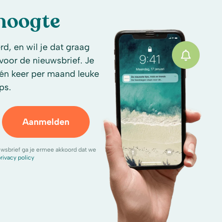
 hoogte
d, en wil je dat graag
n voor de nieuwsbrief. Je
én keer per maand leuke
ps.
Aanmelden
uwsbrief ga je ermee akkoord dat we
rivacy policy