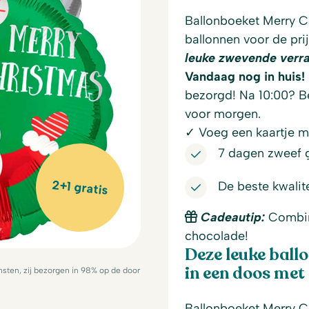
Ballonboeket Merry C
ballonnen voor de pri
leuke zwevende verra
Vandaag nog in huis!
bezorgd! Na 10:00? Be
voor morgen.
✓ Voeg een kaartje me
7 dagen zweef 
2+1 gratis
De beste kwalit
Cadeautip:
Combine
chocolade!
Deze leuke bal
in een doos met 
sten, zij bezorgen in 98% op de door
Ballonboeket Merry C