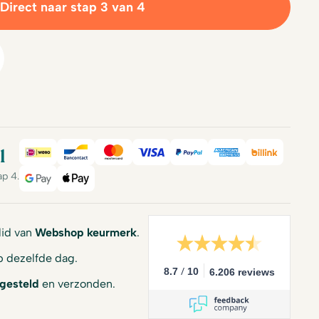
Direct naar stap 3 van 4
l
iDeal
Bancontact
Mastercard
Visa
PayPal
American Expre
Billink
ap 4.
Google Pay
Apple Pay
 lid van
Webshop keurmerk
.
 dezelfde dag.
/
8.7
10
6.206 reviews
gesteld
en verzonden.