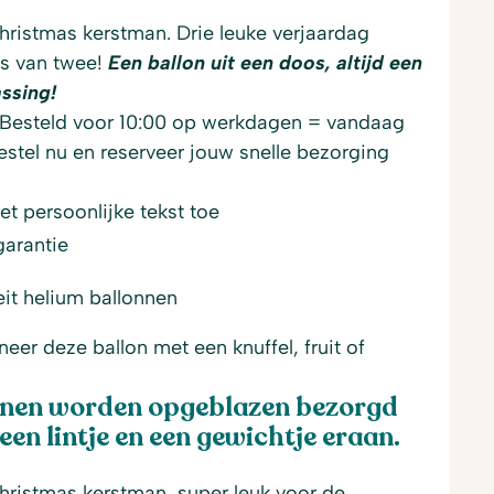
hristmas kerstman. Drie leuke verjaardag
js van twee!
Een ballon uit een doos, altijd een
ssing!
Besteld voor 10:00 op werkdagen = vandaag
stel nu en reserveer jouw snelle bezorging
t persoonlijke tekst toe
garantie
eit helium ballonnen
er deze ballon met een knuffel, fruit of
lonen worden opgeblazen bezorgd
een lintje en een gewichtje eraan.
hristmas kerstman, super leuk voor de