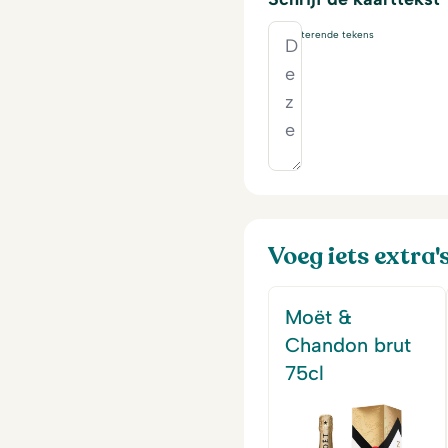
230
resterende tekens
Voeg iets extra'
Moët &
Chandon brut
75cl