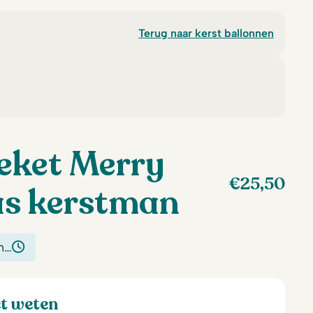
Terug naar kerst ballonnen
eket Merry
€
25,50
as kerstman
n…
et weten