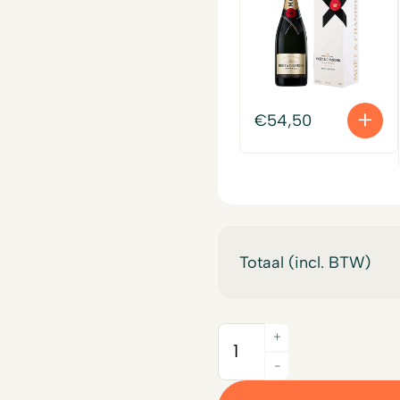
€
54,50
Totaal (incl. BTW)
+
Quantity
-