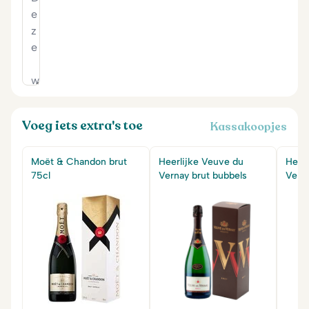
Voeg iets extra's toe
Kassakoopjes
Moët & Chandon brut
Heerlijke Veuve du
Heer
75cl
Vernay brut bubbels
Vern