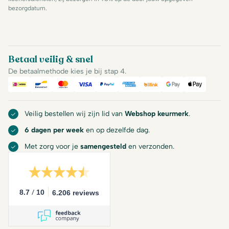
bezorgdatum.
Betaal veilig & snel
De betaalmethode kies je bij stap 4.
iDeal
Bancontact
Mastercard
Visa
PayPal
American Express
Billink
Google Pay
Apple Pa
Veilig bestellen wij zijn lid van
Webshop keurmerk
.
6 dagen per week
en op dezelfde dag.
Met zorg voor je
samengesteld
en verzonden.
/
8.7
10
6.206 reviews