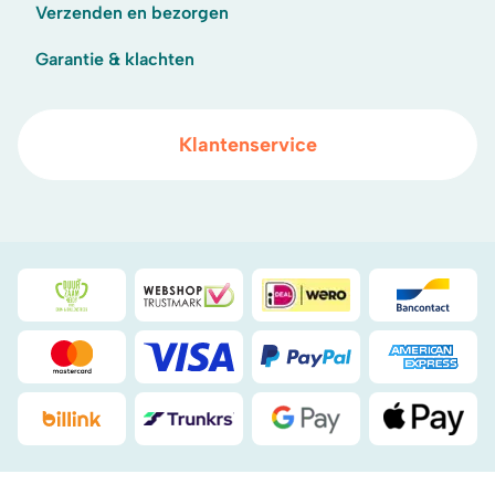
Verzenden en bezorgen
Garantie & klachten
Klantenservice
Duurzaamheidsprijs duin- & bollenstreek
WebwinkelKeur
iDeal
Bancont
Mastercard
Visa
PayPal
American
Billink
DHL
Google Pay
Apple Pa
.