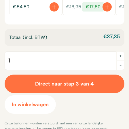
Oorspronkelijke
Huidige
€
54,50
€
18,95
€
17,50
€
18
prijs
prijs
was:
is:
€18,95.
€17,50.
€
27,25
Totaal (incl. BTW)
+
Quantity
-
Direct naar stap 3 van 4
In winkelwagen
Onze ballonnen worden verstuurd met een van onze landelijke
koeriersdiensten, zij bezorgen in 98% op de door jouw opgegeven