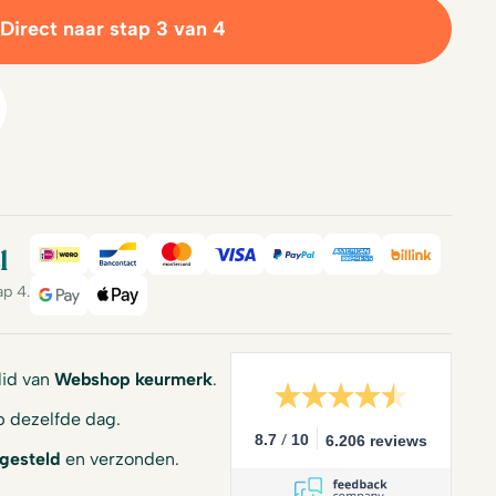
Direct naar stap 3 van 4
l
iDeal
Bancontact
Mastercard
Visa
PayPal
American Expre
Billink
ap 4.
Google Pay
Apple Pay
 lid van
Webshop keurmerk
.
 dezelfde dag.
/
8.7
10
6.206 reviews
gesteld
en verzonden.