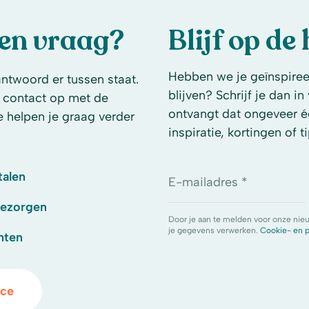
een vraag?
Blijf op de
Hebben we je geïnspireer
antwoord er tussen staat.
blijven? Schrijf je dan i
 contact op met de
ontvangt dat ongeveer é
e helpen je graag verder
inspiratie, kortingen of ti
talen
E-mailadres *
bezorgen
Door je aan te melden voor onze nie
je gegevens verwerken.
Cookie- en p
hten
ice