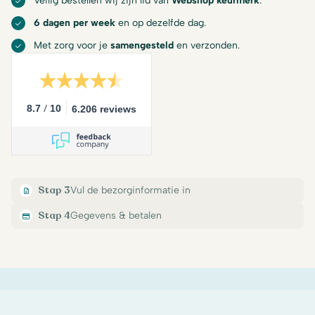
Veilig bestellen wij zijn lid van
Webshop keurmerk
.
6 dagen per week
en op dezelfde dag.
Met zorg voor je
samengesteld
en verzonden.
/
8.7
10
6.206 reviews
Stap 3
Vul de bezorginformatie in
Stap 4
Gegevens & betalen