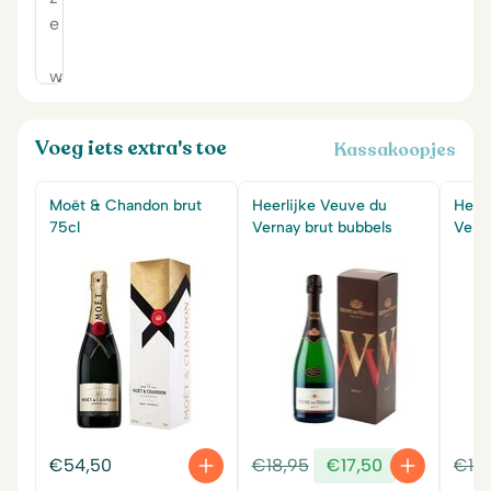
Voeg iets extra's toe
Kassakoopjes
Moët & Chandon brut
Heerlijke Veuve du
Heer
75cl
Vernay brut bubbels
Vern
Oorspronkelijke
Huidige
€
54,50
€
18,95
€
17,50
€
18
prijs
prijs