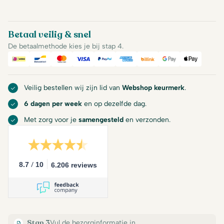
Betaal veilig & snel
De betaalmethode kies je bij stap 4.
iDeal
Bancontact
Mastercard
Visa
PayPal
American Express
Billink
Google Pay
Apple Pa
Veilig bestellen wij zijn lid van
Webshop keurmerk
.
6 dagen per week
en op dezelfde dag.
Met zorg voor je
samengesteld
en verzonden.
/
8.7
10
6.206 reviews
Stap 3
Vul de bezorginformatie in