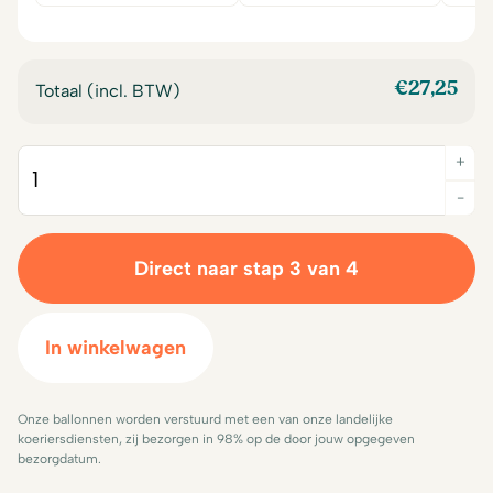
was:
is:
€18,95.
€17,50.
€
27,25
Totaal (incl. BTW)
+
Quantity
-
Direct naar stap 3 van 4
In winkelwagen
Onze ballonnen worden verstuurd met een van onze landelijke
koeriersdiensten, zij bezorgen in 98% op de door jouw opgegeven
bezorgdatum.