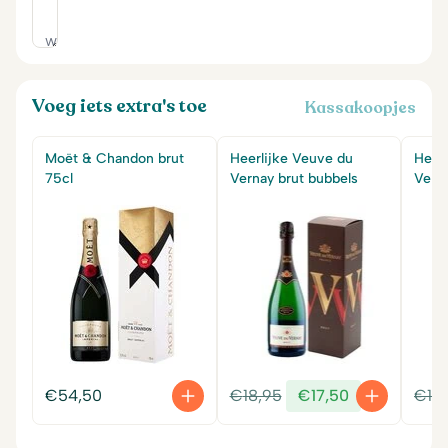
Voeg iets extra's toe
Kassakoopjes
Moët & Chandon brut
Heerlijke Veuve du
Heer
75cl
Vernay brut bubbels
Vern
Oorspronkelijke
Huidige
€
54,50
€
18,95
€
17,50
€
18
prijs
prijs
was:
is: