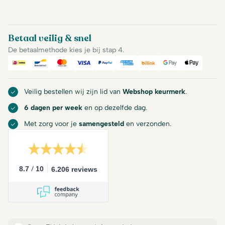
Betaal veilig & snel
De betaalmethode kies je bij stap 4.
iDeal
Bancontact
Mastercard
Visa
PayPal
American Express
Billink
Google Pay
Apple Pa
Veilig bestellen wij zijn lid van
Webshop keurmerk
.
6 dagen per week
en op dezelfde dag.
Met zorg voor je
samengesteld
en verzonden.
/
8.7
10
6.206 reviews