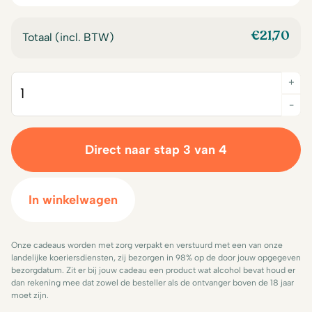
€18,95.
€17,50.
€
21,70
Totaal (incl. BTW)
+
Quantity
-
Direct naar stap 3 van 4
In winkelwagen
Onze cadeaus worden met zorg verpakt en verstuurd met een van onze
landelijke koeriersdiensten, zij bezorgen in 98% op de door jouw opgegeven
bezorgdatum. Zit er bij jouw cadeau een product wat alcohol bevat houd er
dan rekening mee dat zowel de besteller als de ontvanger boven de 18 jaar
moet zijn.